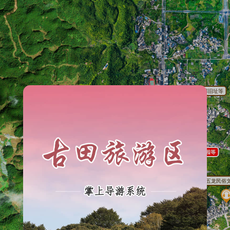
全部
景点
红四军前委机关暨政治部旧址等
卫生间
3
古田会议纪念馆等
服务点
2
星火燎原蜡像馆等
餐厅
毛主席纪念园等
2
4
旅馆
古田会议会址
五龙民俗
医疗点
在建项目用地等
游客服务中心等
商店
4
2